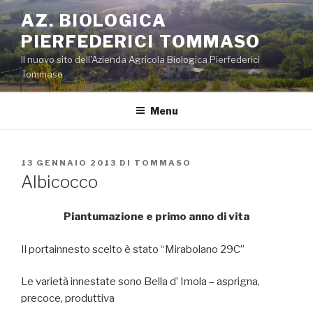
Salta
AZ. BIOLOGICA
al
PIERFEDERICI TOMMASO
contenuto
Il nuovo sito dell'Azienda Agricola Biologica Pierfederici
Tommaso
Menu
PUBBLICATO
13 GENNAIO 2013
DI
TOMMASO
IL
Albicocco
Piantumazione e primo anno di vita
Il portainnesto scelto è stato “Mirabolano 29C”
Le varietà innestate sono Bella d’ Imola – asprigna,
precoce, produttiva