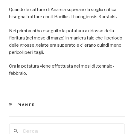
Quando le catture di Anarsia superano la soglia critica
bisogna trattare con il Bacillus Thuringiensis Kurstaki
.
Nei primi anni ho eseguito la potatura a ridosso della
fioritura (nel mese di marzo) in maniera tale che il periodo
delle grosse gelate era superato e c’ erano quindi meno
pericoli per i tagli.
Ora la potatura viene effettuata nei mesi di gennaio-
febbraio.
CATEGORIE
PIANTE
Cerca: