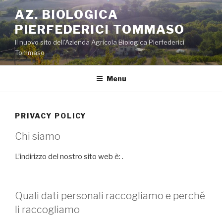
Salta
AZ. BIOLOGICA
al
PIERFEDERICI TOMMASO
contenuto
Il nuovo sito dell'Azienda Agricola Biologica Pierfederici
Tommaso
Menu
PRIVACY POLICY
Chi siamo
L’indirizzo del nostro sito web è: .
Quali dati personali raccogliamo e perché
li raccogliamo