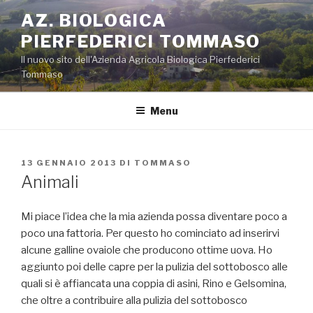
Salta
AZ. BIOLOGICA
al
PIERFEDERICI TOMMASO
contenuto
Il nuovo sito dell'Azienda Agricola Biologica Pierfederici
Tommaso
Menu
PUBBLICATO
13 GENNAIO 2013
DI
TOMMASO
IL
Animali
Mi piace l’idea che la mia azienda possa diventare poco a
poco una fattoria. Per questo ho cominciato ad inserirvi
alcune galline ovaiole che producono ottime uova. Ho
aggiunto poi delle capre per la pulizia del sottobosco alle
quali si è affiancata una coppia di asini, Rino e Gelsomina,
che oltre a contribuire alla pulizia del sottobosco