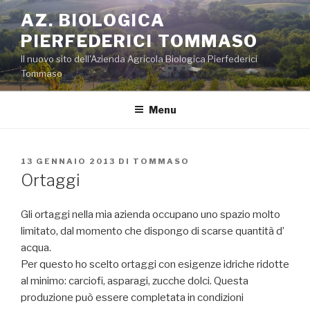
Salta
AZ. BIOLOGICA
al
PIERFEDERICI TOMMASO
contenuto
Il nuovo sito dell'Azienda Agricola Biologica Pierfederici
Tommaso
Menu
PUBBLICATO
13 GENNAIO 2013
DI
TOMMASO
IL
Ortaggi
Gli ortaggi nella mia azienda occupano uno spazio molto
limitato, dal momento che dispongo di scarse quantità d’
acqua.
Per questo ho scelto ortaggi con esigenze idriche ridotte
al minimo: carciofi, asparagi, zucche dolci. Questa
produzione può essere completata in condizioni