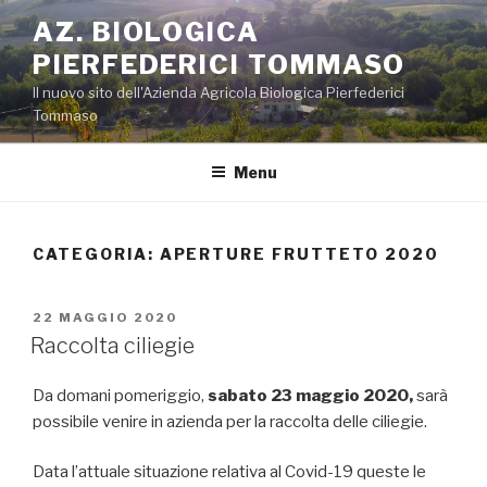
Salta
AZ. BIOLOGICA
al
PIERFEDERICI TOMMASO
contenuto
Il nuovo sito dell'Azienda Agricola Biologica Pierfederici
Tommaso
Menu
CATEGORIA:
APERTURE FRUTTETO 2020
PUBBLICATO
22 MAGGIO 2020
IL
Raccolta ciliegie
Da domani pomeriggio,
sabato 23 maggio 2020,
sarà
possibile venire in azienda per la raccolta delle ciliegie.
Data l’attuale situazione relativa al Covid-19 queste le