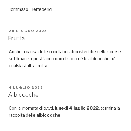
Tommaso Pierfederici
PUBBLICATO
20 GIUGNO 2023
IL
Frutta
Anche a causa delle condizioni atmosferiche delle scorse
settimane, quest’ anno non ci sono nè le albicocche nè
qualsiasi altra frutta.
PUBBLICATO
4 LUGLIO 2022
IL
Albicocche
Con la giornata di oggi,
lunedi 4 luglio 2022,
termina la
raccolta delle
albicocche
.