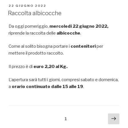
PUBBLICATO
22 GIUGNO 2022
IL
Raccolta albicocche
Da oggi pomeriggio,
mercoledi 22 giugno 2022,
riprende la raccolta delle
albicocche
.
Come al solito bisogna portare i
contenitori
per
mettere il prodotto raccolto.
Il prezzo è di
euro 2,20 al Kg.
L’apertura sarà tutti i giorni, compresi sabato e domenica,
a
orario continuato dalle 15 alle 19
.
Paginazione
Pagi
Pagina
1
succ
degli