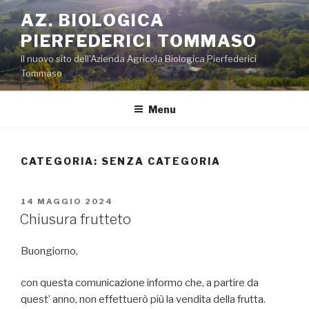
Salta
AZ. BIOLOGICA
al
PIERFEDERICI TOMMASO
contenuto
Il nuovo sito dell'Azienda Agricola Biologica Pierfederici
Tommaso
Menu
CATEGORIA:
SENZA CATEGORIA
PUBBLICATO
14 MAGGIO 2024
IL
Chiusura frutteto
Buongiorno,
con questa comunicazione informo che, a partire da
quest’ anno, non effettuerò più la vendita della frutta.