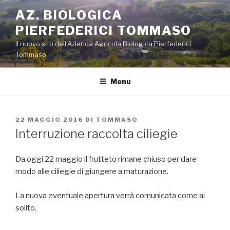
Salta
AZ. BIOLOGICA
al
PIERFEDERICI TOMMASO
contenuto
Il nuovo sito dell'Azienda Agricola Biologica Pierfederici
Tommaso
Menu
PUBBLICATO
22 MAGGIO 2016
DI
TOMMASO
IL
Interruzione raccolta ciliegie
Da oggi 22 maggio il frutteto rimane chiuso per dare
modo alle ciliegie di giungere a maturazione.
La nuova eventuale apertura verrà comunicata come al
solito.