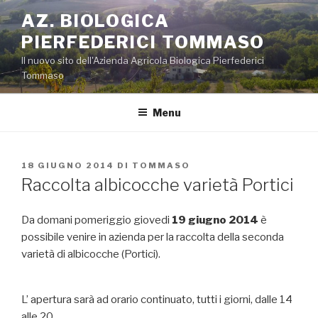
Salta
AZ. BIOLOGICA
al
PIERFEDERICI TOMMASO
contenuto
Il nuovo sito dell'Azienda Agricola Biologica Pierfederici
Tommaso
Menu
PUBBLICATO
18 GIUGNO 2014
DI
TOMMASO
IL
Raccolta albicocche varietà Portici
Da domani pomeriggio giovedi
1
9
giugno
2014
è
possibile venire in azienda per la raccolta della seconda
varietà di albicocche (Portici).
L’ apertura sarà ad orario continuato, tutti i giorni, dalle 14
alle 20