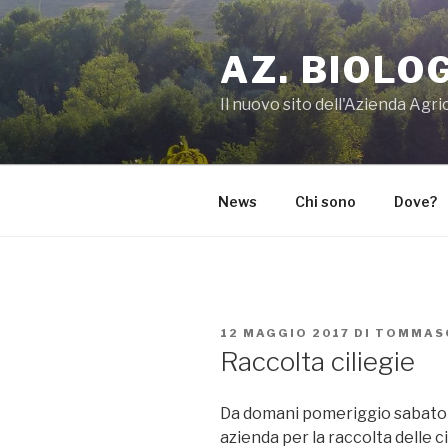
Salta
al
AZ. BIOLO
contenuto
Il nuovo sito dell'Azienda Agr
News
Chi sono
Dove?
PUBBLICATO
12 MAGGIO 2017
DI
TOMMAS
IL
Raccolta ciliegie
Da domani pomeriggio sabato 1
azienda per la raccolta delle ci