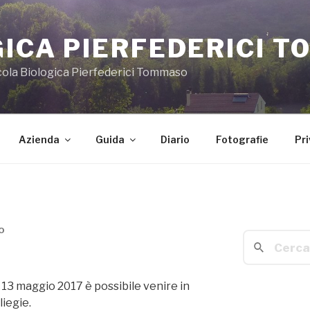
GICA PIERFEDERICI 
icola Biologica Pierfederici Tommaso
Azienda
Guida
Diario
Fotografie
Pri
O
Cerca:
3 maggio 2017 è possibile venire in
liegie.