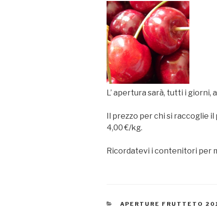
L’ apertura sarà, tutti i giorni,
Il prezzo per chi si raccoglie 
4,00 €/kg.
Ricordatevi i contenitori per 
CATEGORIE
APERTURE FRUTTETO 20