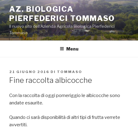
Salta
AZ. BIOLOGICA
al
PIERFEDERICI TOMMASO
contenuto
Il nuovo sito dell'Azienda Agricola Biologica Pierfederici
Tommaso
Menu
PUBBLICATO
21 GIUGNO 2016
DI
TOMMASO
IL
Fine raccolta albicocche
Con la raccolta di oggi pomeriggio le albicocche sono
andate esaurite.
Quando ci sarà disponibilità di altri tipi di frutta verrete
avvertiti.