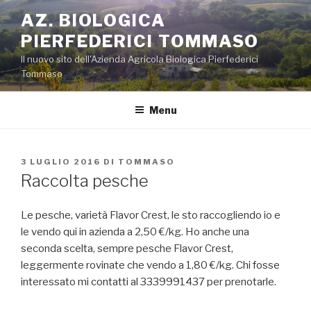
Salta
AZ. BIOLOGICA
al
PIERFEDERICI TOMMASO
contenuto
Il nuovo sito dell'Azienda Agricola Biologica Pierfederici
Tommaso
Menu
PUBBLICATO
3 LUGLIO 2016
DI
TOMMASO
IL
Raccolta pesche
Le pesche, varietà Flavor Crest, le sto raccogliendo io e
le vendo qui in azienda a 2,50 €/kg. Ho anche una
seconda scelta, sempre pesche Flavor Crest,
leggermente rovinate che vendo a 1,80 €/kg. Chi fosse
interessato mi contatti al 3339991437 per prenotarle.